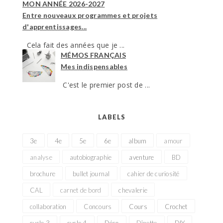
MON ANNÉE 2026-2027
Entre nouveaux programmes et projets
d'apprentissages...
Cela fait des années que je ...
MÉMOS FRANÇAIS
Mes indispensables
C'est le premier post de ...
LABELS
3e
4e
5e
6e
album
amour
analyse
autobiographie
aventure
BD
brochure
bullet journal
cahier de curiosité
CAL
carnet de bord
chevalerie
collaboration
Concours
Cours
Crochet