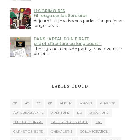
LES GRIMOIRES
Fil rouge sur les Sorcières
Aujourd'hui, je vais vous parler d'un projet au
long cours ...
DANS LA PEAU D'UN PIRATE
projet d'écriture au long cours...
Il est grand temps de partager avec vous ce
projet ...
LABELS CLOUD
3E
4E
5E
6E
ALBUM
AMOUR
ANALYSE
AUTOBIOGRAPHIE
AVENTURE
BD
BROCHURE
BULLET JOURNAL
CAHIER DE CURIOSITÉ
CAL
CARNET DE BORD
CHEVALERIE
COLLABORATION