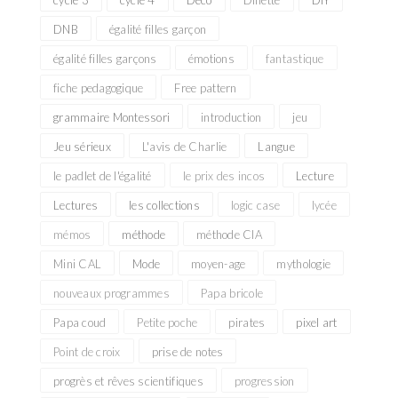
cycle 3
cycle 4
Déco
Dînette
DIY
DNB
égalité filles garçon
égalité filles garçons
émotions
fantastique
fiche pedagogique
Free pattern
grammaire Montessori
introduction
jeu
Jeu sérieux
L'avis de Charlie
Langue
le padlet de l'égalité
le prix des incos
Lecture
Lectures
les collections
logic case
lycée
mémos
méthode
méthode CIA
Mini CAL
Mode
moyen-age
mythologie
nouveaux programmes
Papa bricole
Papa coud
Petite poche
pirates
pixel art
Point de croix
prise de notes
progrès et rêves scientifiques
progression