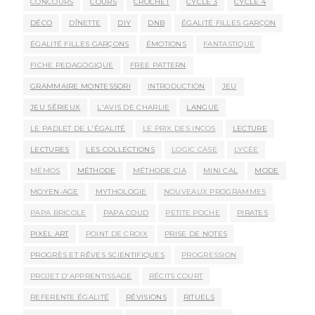
CONCOURS
COURS
CROCHET
CYCLE 3
CYCLE 4
DÉCO
DÎNETTE
DIY
DNB
ÉGALITÉ FILLES GARÇON
ÉGALITÉ FILLES GARÇONS
ÉMOTIONS
FANTASTIQUE
FICHE PEDAGOGIQUE
FREE PATTERN
GRAMMAIRE MONTESSORI
INTRODUCTION
JEU
JEU SÉRIEUX
L'AVIS DE CHARLIE
LANGUE
LE PADLET DE L'ÉGALITÉ
LE PRIX DES INCOS
LECTURE
LECTURES
LES COLLECTIONS
LOGIC CASE
LYCÉE
MÉMOS
MÉTHODE
MÉTHODE CIA
MINI CAL
MODE
MOYEN-AGE
MYTHOLOGIE
NOUVEAUX PROGRAMMES
PAPA BRICOLE
PAPA COUD
PETITE POCHE
PIRATES
PIXEL ART
POINT DE CROIX
PRISE DE NOTES
PROGRÈS ET RÊVES SCIENTIFIQUES
PROGRESSION
PROJET D'APPRENTISSAGE
RÉCITS COURT
REFERENTE ÉGALITÉ
RÉVISIONS
RITUELS