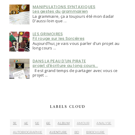
MANIPULATIONS SYNTAXIQUES
Les gestes du grammairien
La grammaire, ça a toujours été mon dada!
D’aussi loin que ...
LES GRIMOIRES
Fil rouge sur les Sorcières
Aujourd'hui, je vais vous parler d'un projet au
long cours ...
DANS LA PEAU D'UN PIRATE
projet d'écriture au long cours...
Il est grand temps de partager avec vous ce
projet ...
LABELS CLOUD
3E
4E
5E
6E
ALBUM
AMOUR
ANALYSE
AUTOBIOGRAPHIE
AVENTURE
BD
BROCHURE