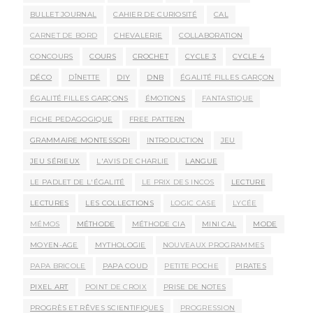
BULLET JOURNAL
CAHIER DE CURIOSITÉ
CAL
CARNET DE BORD
CHEVALERIE
COLLABORATION
CONCOURS
COURS
CROCHET
CYCLE 3
CYCLE 4
DÉCO
DÎNETTE
DIY
DNB
ÉGALITÉ FILLES GARÇON
ÉGALITÉ FILLES GARÇONS
ÉMOTIONS
FANTASTIQUE
FICHE PEDAGOGIQUE
FREE PATTERN
GRAMMAIRE MONTESSORI
INTRODUCTION
JEU
JEU SÉRIEUX
L'AVIS DE CHARLIE
LANGUE
LE PADLET DE L'ÉGALITÉ
LE PRIX DES INCOS
LECTURE
LECTURES
LES COLLECTIONS
LOGIC CASE
LYCÉE
MÉMOS
MÉTHODE
MÉTHODE CIA
MINI CAL
MODE
MOYEN-AGE
MYTHOLOGIE
NOUVEAUX PROGRAMMES
PAPA BRICOLE
PAPA COUD
PETITE POCHE
PIRATES
PIXEL ART
POINT DE CROIX
PRISE DE NOTES
PROGRÈS ET RÊVES SCIENTIFIQUES
PROGRESSION