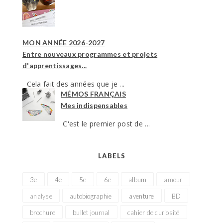
MON ANNÉE 2026-2027
Entre nouveaux programmes et projets
d'apprentissages...
Cela fait des années que je ...
MÉMOS FRANÇAIS
Mes indispensables
C'est le premier post de ...
LABELS
3e
4e
5e
6e
album
amour
analyse
autobiographie
aventure
BD
brochure
bullet journal
cahier de curiosité