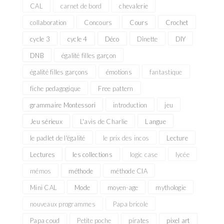
CAL
carnet de bord
chevalerie
collaboration
Concours
Cours
Crochet
cycle 3
cycle 4
Déco
Dînette
DIY
DNB
égalité filles garçon
égalité filles garçons
émotions
fantastique
fiche pedagogique
Free pattern
grammaire Montessori
introduction
jeu
Jeu sérieux
L'avis de Charlie
Langue
le padlet de l'égalité
le prix des incos
Lecture
Lectures
les collections
logic case
lycée
mémos
méthode
méthode CIA
Mini CAL
Mode
moyen-age
mythologie
nouveaux programmes
Papa bricole
Papa coud
Petite poche
pirates
pixel art