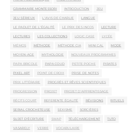
GRAMMAIRE MONTESSORI
INTRODUCTION
JEU
JEU SÉRIEUX
L'AVIS DE CHARLIE
LANGUE
LE PADLET DE L'ÉGALITÉ
LE PRIX DES INCOS
LECTURE
LECTURES
LES COLLECTIONS
LOGIC CASE
LYCÉE
MÉMOS
MÉTHODE
MÉTHODE CIA
MINI CAL
MODE
MOYEN-AGE
MYTHOLOGIE
NOUVEAUX PROGRAMMES
PAPA BRICOLE
PAPA COUD
PETITE POCHE
PIRATES
PIXEL ART
POINT DE CROIX
PRISE DE NOTES
PRIX LITTÉRAIRE
PROGRÈS ET RÊVES SCIENTIFIQUES
PROGRESSION
PROJET
PROJET D'APPRENTISSAGE
RÉCITS COURT
REFERENTE ÉGALITÉ
RÉVISIONS
RITUELS
SERIAL CROCHETEUSE
SEXISME
SORCIÈRES
SUJET D'ÉCRITURE
SWAP
TÉLÉCHARGEMENT
TUTO
VASARELY
VERBE
VOCABULAIRE