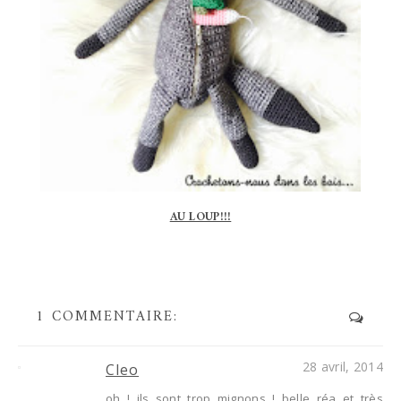
AU LOUP!!!
1 COMMENTAIRE:
28 avril, 2014
Cleo
oh ! ils sont trop mignons ! belle réa et très