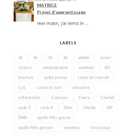
MATRICE
Projet d'apprentissage
Hier matin, j’ai remis le ...
LABELS
3e
4e
5e
6e
album
amour
analyse
autobiographie
aventure
BD
brochure
bullet journal
cahier de curiosité
CAL
carnet de bord
chevalerie
collaboration
Concours
Cours
Crochet
cycle 3
cycle 4
Déco
Dînette
DIY
DNB
égalité filles garçon
égalité filles garçons
émotions
fantastique