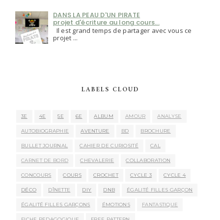
DANS LA PEAU D'UN PIRATE
projet d'écriture au long cours...
Il est grand temps de partager avec vous ce
projet ...
LABELS CLOUD
3E
4E
5E
6E
ALBUM
AMOUR
ANALYSE
AUTOBIOGRAPHIE
AVENTURE
BD
BROCHURE
BULLET JOURNAL
CAHIER DE CURIOSITÉ
CAL
CARNET DE BORD
CHEVALERIE
COLLABORATION
CONCOURS
COURS
CROCHET
CYCLE 3
CYCLE 4
DÉCO
DÎNETTE
DIY
DNB
ÉGALITÉ FILLES GARÇON
ÉGALITÉ FILLES GARÇONS
ÉMOTIONS
FANTASTIQUE
FICHE PEDAGOGIQUE
FREE PATTERN