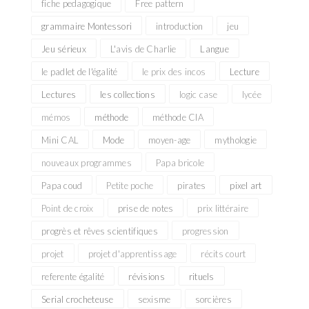
fiche pedagogique
Free pattern
grammaire Montessori
introduction
jeu
Jeu sérieux
L'avis de Charlie
Langue
le padlet de l'égalité
le prix des incos
Lecture
Lectures
les collections
logic case
lycée
mémos
méthode
méthode CIA
Mini CAL
Mode
moyen-age
mythologie
nouveaux programmes
Papa bricole
Papa coud
Petite poche
pirates
pixel art
Point de croix
prise de notes
prix littéraire
progrès et rêves scientifiques
progression
projet
projet d'apprentissage
récits court
referente égalité
révisions
rituels
Serial crocheteuse
sexisme
sorcières