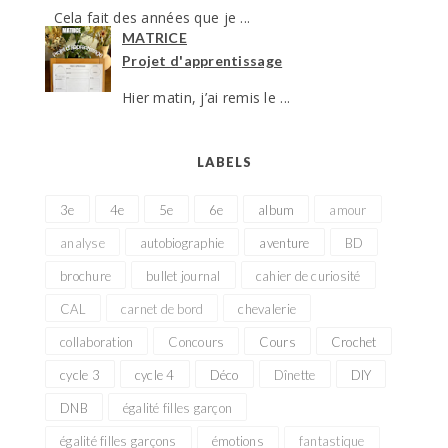
Cela fait des années que je ...
MATRICE
Projet d'apprentissage
Hier matin, j’ai remis le ...
LABELS
3e
4e
5e
6e
album
amour
analyse
autobiographie
aventure
BD
brochure
bullet journal
cahier de curiosité
CAL
carnet de bord
chevalerie
collaboration
Concours
Cours
Crochet
cycle 3
cycle 4
Déco
Dînette
DIY
DNB
égalité filles garçon
égalité filles garçons
émotions
fantastique