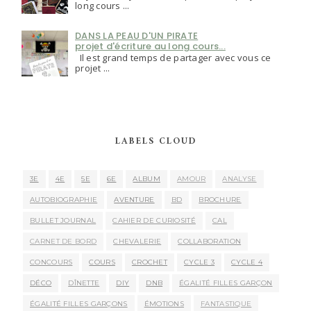
long cours ...
DANS LA PEAU D'UN PIRATE
projet d'écriture au long cours...
Il est grand temps de partager avec vous ce
projet ...
LABELS CLOUD
3E
4E
5E
6E
ALBUM
AMOUR
ANALYSE
AUTOBIOGRAPHIE
AVENTURE
BD
BROCHURE
BULLET JOURNAL
CAHIER DE CURIOSITÉ
CAL
CARNET DE BORD
CHEVALERIE
COLLABORATION
CONCOURS
COURS
CROCHET
CYCLE 3
CYCLE 4
DÉCO
DÎNETTE
DIY
DNB
ÉGALITÉ FILLES GARÇON
ÉGALITÉ FILLES GARÇONS
ÉMOTIONS
FANTASTIQUE