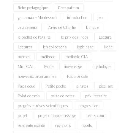
fiche pedagogique
Free pattern
grammaire Montessori
introduction
jeu
Jeu sérieux
L'avis de Charlie
Langue
le padlet de l'égalité
le prix des incos
Lecture
Lectures
les collections
logic case
lycée
mémos
méthode
méthode CIA
Mini CAL
Mode
moyen-age
mythologie
nouveaux programmes
Papa bricole
Papa coud
Petite poche
pirates
pixel art
Point de croix
prise de notes
prix littéraire
progrès et rêves scientifiques
progression
projet
projet d'apprentissage
récits court
referente égalité
révisions
rituels