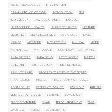
FICHE PEDAGOGIQUE
FREE PATTERN
GRAMMAIRE MONTESSORI
INTRODUCTION
JEU
JEU SÉRIEUX
L'AVIS DE CHARLIE
LANGUE
LE PADLET DE L'ÉGALITÉ
LE PRIX DES INCOS
LECTURE
LECTURES
LES COLLECTIONS
LOGIC CASE
LYCÉE
MÉMOS
MÉTHODE
MÉTHODE CIA
MINI CAL
MODE
MOYEN-AGE
MYTHOLOGIE
NOUVEAUX PROGRAMMES
PAPA BRICOLE
PAPA COUD
PETITE POCHE
PIRATES
PIXEL ART
POINT DE CROIX
PRISE DE NOTES
PRIX LITTÉRAIRE
PROGRÈS ET RÊVES SCIENTIFIQUES
PROGRESSION
PROJET
PROJET D'APPRENTISSAGE
RÉCITS COURT
REFERENTE ÉGALITÉ
RÉVISIONS
RITUELS
SERIAL CROCHETEUSE
SEXISME
SORCIÈRES
SUJET D'ÉCRITURE
SWAP
TÉLÉCHARGEMENT
TUTO
VASARELY
VERBE
VOCABULAIRE