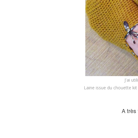
J'ai ut
Laine issue du chouette ki
A très 