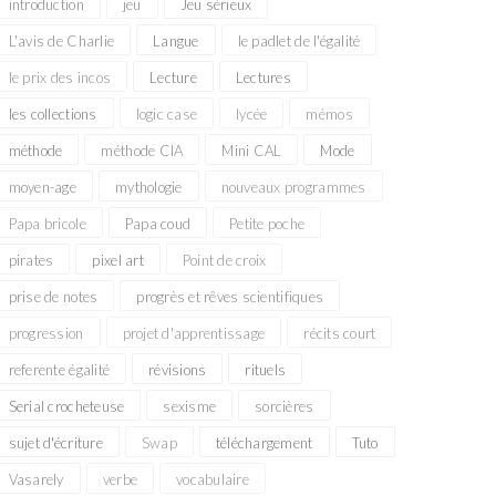
introduction
jeu
Jeu sérieux
L'avis de Charlie
Langue
le padlet de l'égalité
le prix des incos
Lecture
Lectures
les collections
logic case
lycée
mémos
méthode
méthode CIA
Mini CAL
Mode
moyen-age
mythologie
nouveaux programmes
Papa bricole
Papa coud
Petite poche
pirates
pixel art
Point de croix
prise de notes
progrès et rêves scientifiques
progression
projet d'apprentissage
récits court
referente égalité
révisions
rituels
Serial crocheteuse
sexisme
sorcières
sujet d'écriture
Swap
téléchargement
Tuto
Vasarely
verbe
vocabulaire