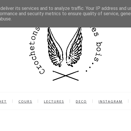
eliver its services and to analyze traffic. Your IP address and 
ormance and security metrics to ensure quality of service, gen
abuse.
HET
COURS
LECTURES
DECO
INSTAGRAM