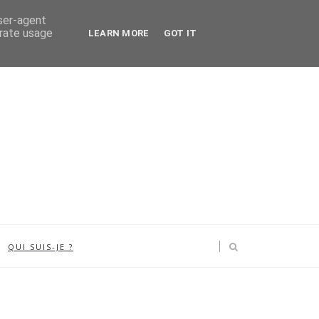
user-agent
erate usage
LEARN MORE
GOT IT
QUI SUIS-JE ?