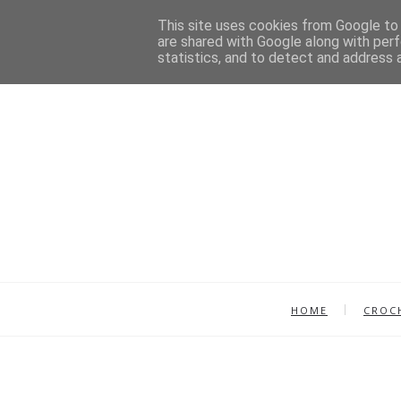
This site uses cookies from Google to d
are shared with Google along with perf
statistics, and to detect and address 
HOME
CROC