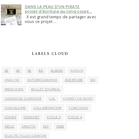
DANS LA PEAU D'UN PIRATE
projet d'écriture au long cours...
Il est grand temps de partager avec
vous ce projet ...
LABELS CLOUD
3E
4E
5E
6E
ALBUM
AMOUR
ANALYSE
AUTOBIOGRAPHIE
AVENTURE
BD
BROCHURE
BULLET JOURNAL
CAHIER DE CURIOSITÉ
CAL
CARNET DE BORD
CHEVALERIE
COLLABORATION
CONCOURS
COURS
CROCHET
CYCLE 3
CYCLE 4
DÉCO
DÎNETTE
DIY
DNB
ÉGALITÉ FILLES GARÇON