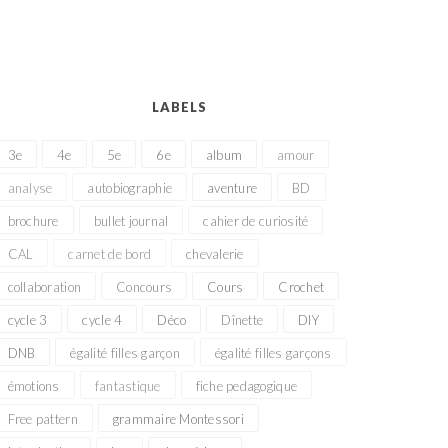
LABELS
3e
4e
5e
6e
album
amour
analyse
autobiographie
aventure
BD
brochure
bullet journal
cahier de curiosité
CAL
carnet de bord
chevalerie
collaboration
Concours
Cours
Crochet
cycle 3
cycle 4
Déco
Dînette
DIY
DNB
égalité filles garçon
égalité filles garçons
émotions
fantastique
fiche pedagogique
Free pattern
grammaire Montessori