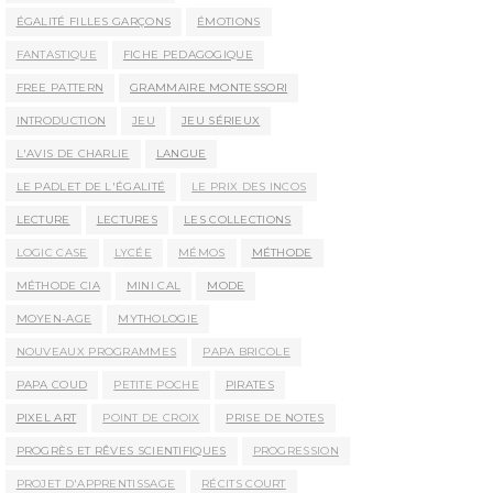
ÉGALITÉ FILLES GARÇONS
ÉMOTIONS
FANTASTIQUE
FICHE PEDAGOGIQUE
FREE PATTERN
GRAMMAIRE MONTESSORI
INTRODUCTION
JEU
JEU SÉRIEUX
L'AVIS DE CHARLIE
LANGUE
LE PADLET DE L'ÉGALITÉ
LE PRIX DES INCOS
LECTURE
LECTURES
LES COLLECTIONS
LOGIC CASE
LYCÉE
MÉMOS
MÉTHODE
MÉTHODE CIA
MINI CAL
MODE
MOYEN-AGE
MYTHOLOGIE
NOUVEAUX PROGRAMMES
PAPA BRICOLE
PAPA COUD
PETITE POCHE
PIRATES
PIXEL ART
POINT DE CROIX
PRISE DE NOTES
PROGRÈS ET RÊVES SCIENTIFIQUES
PROGRESSION
PROJET D'APPRENTISSAGE
RÉCITS COURT