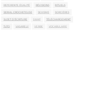
REFERENTE ÉGALITÉ
RÉVISIONS
RITUELS
SERIAL CROCHETEUSE
SEXISME
SORCIÈRES
SUJET D'ÉCRITURE
SWAP
TÉLÉCHARGEMENT
TUTO
VASARELY
VERBE
VOCABULAIRE