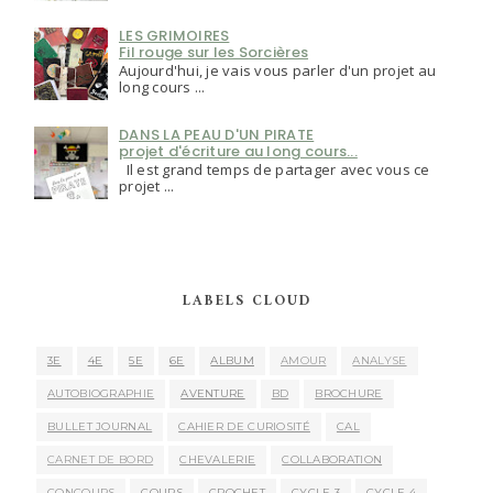
LES GRIMOIRES
Fil rouge sur les Sorcières
Aujourd'hui, je vais vous parler d'un projet au
long cours ...
DANS LA PEAU D'UN PIRATE
projet d'écriture au long cours...
Il est grand temps de partager avec vous ce
projet ...
LABELS CLOUD
3E
4E
5E
6E
ALBUM
AMOUR
ANALYSE
AUTOBIOGRAPHIE
AVENTURE
BD
BROCHURE
BULLET JOURNAL
CAHIER DE CURIOSITÉ
CAL
CARNET DE BORD
CHEVALERIE
COLLABORATION
CONCOURS
COURS
CROCHET
CYCLE 3
CYCLE 4