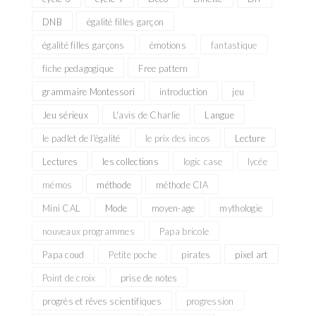
DNB
égalité filles garçon
égalité filles garçons
émotions
fantastique
fiche pedagogique
Free pattern
grammaire Montessori
introduction
jeu
Jeu sérieux
L'avis de Charlie
Langue
le padlet de l'égalité
le prix des incos
Lecture
Lectures
les collections
logic case
lycée
mémos
méthode
méthode CIA
Mini CAL
Mode
moyen-age
mythologie
nouveaux programmes
Papa bricole
Papa coud
Petite poche
pirates
pixel art
Point de croix
prise de notes
progrès et rêves scientifiques
progression