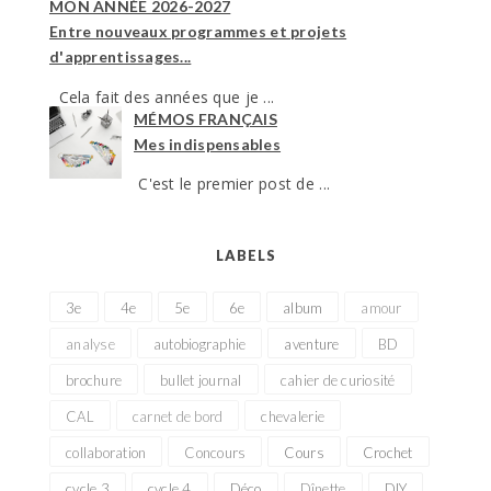
MON ANNÉE 2026-2027
Entre nouveaux programmes et projets
d'apprentissages...
Cela fait des années que je ...
MÉMOS FRANÇAIS
Mes indispensables
C'est le premier post de ...
LABELS
3e
4e
5e
6e
album
amour
analyse
autobiographie
aventure
BD
brochure
bullet journal
cahier de curiosité
CAL
carnet de bord
chevalerie
collaboration
Concours
Cours
Crochet
cycle 3
cycle 4
Déco
Dînette
DIY