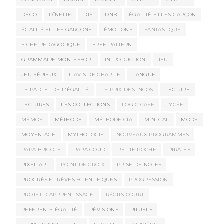
DÉCO
DÎNETTE
DIY
DNB
ÉGALITÉ FILLES GARÇON
ÉGALITÉ FILLES GARÇONS
ÉMOTIONS
FANTASTIQUE
FICHE PEDAGOGIQUE
FREE PATTERN
GRAMMAIRE MONTESSORI
INTRODUCTION
JEU
JEU SÉRIEUX
L'AVIS DE CHARLIE
LANGUE
LE PADLET DE L'ÉGALITÉ
LE PRIX DES INCOS
LECTURE
LECTURES
LES COLLECTIONS
LOGIC CASE
LYCÉE
MÉMOS
MÉTHODE
MÉTHODE CIA
MINI CAL
MODE
MOYEN-AGE
MYTHOLOGIE
NOUVEAUX PROGRAMMES
PAPA BRICOLE
PAPA COUD
PETITE POCHE
PIRATES
PIXEL ART
POINT DE CROIX
PRISE DE NOTES
PROGRÈS ET RÊVES SCIENTIFIQUES
PROGRESSION
PROJET D'APPRENTISSAGE
RÉCITS COURT
REFERENTE ÉGALITÉ
RÉVISIONS
RITUELS