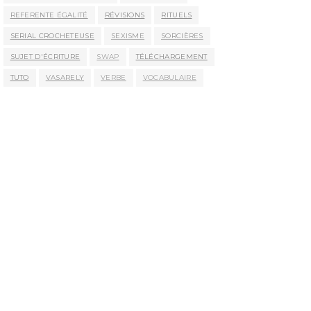
REFERENTE ÉGALITÉ
RÉVISIONS
RITUELS
SERIAL CROCHETEUSE
SEXISME
SORCIÈRES
SUJET D'ÉCRITURE
SWAP
TÉLÉCHARGEMENT
TUTO
VASARELY
VERBE
VOCABULAIRE