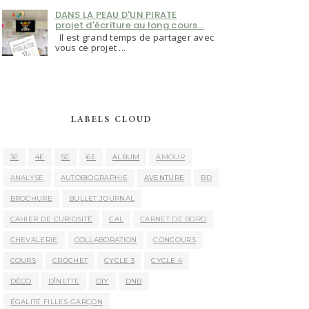
DANS LA PEAU D'UN PIRATE
projet d'écriture au long cours...
Il est grand temps de partager avec
vous ce projet ...
LABELS CLOUD
3E
4E
5E
6E
ALBUM
AMOUR
ANALYSE
AUTOBIOGRAPHIE
AVENTURE
BD
BROCHURE
BULLET JOURNAL
CAHIER DE CURIOSITÉ
CAL
CARNET DE BORD
CHEVALERIE
COLLABORATION
CONCOURS
COURS
CROCHET
CYCLE 3
CYCLE 4
DÉCO
DÎNETTE
DIY
DNB
ÉGALITÉ FILLES GARÇON