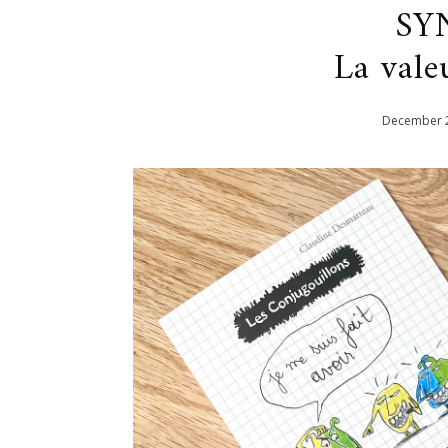
SY
La vale
December