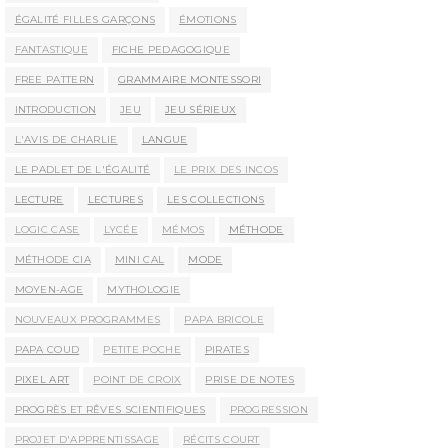
ÉGALITÉ FILLES GARÇONS
ÉMOTIONS
FANTASTIQUE
FICHE PEDAGOGIQUE
FREE PATTERN
GRAMMAIRE MONTESSORI
INTRODUCTION
JEU
JEU SÉRIEUX
L'AVIS DE CHARLIE
LANGUE
LE PADLET DE L'ÉGALITÉ
LE PRIX DES INCOS
LECTURE
LECTURES
LES COLLECTIONS
LOGIC CASE
LYCÉE
MÉMOS
MÉTHODE
MÉTHODE CIA
MINI CAL
MODE
MOYEN-AGE
MYTHOLOGIE
NOUVEAUX PROGRAMMES
PAPA BRICOLE
PAPA COUD
PETITE POCHE
PIRATES
PIXEL ART
POINT DE CROIX
PRISE DE NOTES
PROGRÈS ET RÊVES SCIENTIFIQUES
PROGRESSION
PROJET D'APPRENTISSAGE
RÉCITS COURT