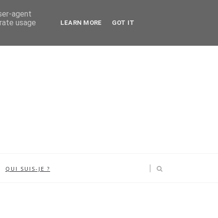
user-agent
erate usage
LEARN MORE
GOT IT
QUI SUIS-JE ?