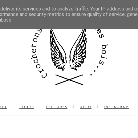
eliver its services and to analyze traffic. Your IP address and 
ormance and security metrics to ensure quality of service, gen
abuse.
HET
COURS
LECTURES
DECO
INSTAGRAM