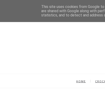
This site uses cookies from Google to d
are shared with Google along with perf
statistics, and to detect and address 
HOME
CROC