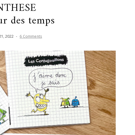
NTHESE
ur des temps
21
,
2022
-
6 Comments