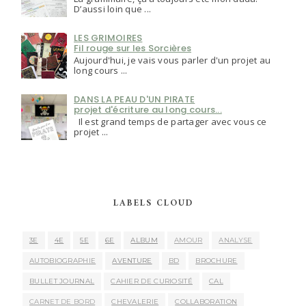
D’aussi loin que ...
LES GRIMOIRES
Fil rouge sur les Sorcières
Aujourd'hui, je vais vous parler d'un projet au
long cours ...
DANS LA PEAU D'UN PIRATE
projet d'écriture au long cours...
Il est grand temps de partager avec vous ce
projet ...
LABELS CLOUD
3E
4E
5E
6E
ALBUM
AMOUR
ANALYSE
AUTOBIOGRAPHIE
AVENTURE
BD
BROCHURE
BULLET JOURNAL
CAHIER DE CURIOSITÉ
CAL
CARNET DE BORD
CHEVALERIE
COLLABORATION