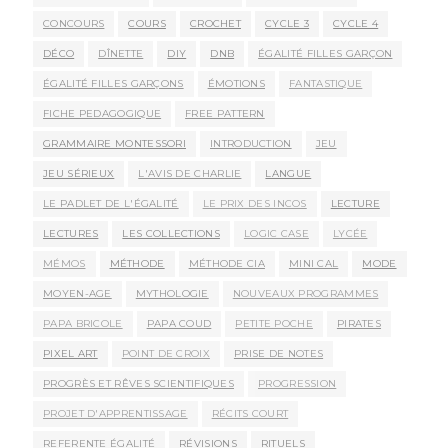
CONCOURS
COURS
CROCHET
CYCLE 3
CYCLE 4
DÉCO
DÎNETTE
DIY
DNB
ÉGALITÉ FILLES GARÇON
ÉGALITÉ FILLES GARÇONS
ÉMOTIONS
FANTASTIQUE
FICHE PEDAGOGIQUE
FREE PATTERN
GRAMMAIRE MONTESSORI
INTRODUCTION
JEU
JEU SÉRIEUX
L'AVIS DE CHARLIE
LANGUE
LE PADLET DE L'ÉGALITÉ
LE PRIX DES INCOS
LECTURE
LECTURES
LES COLLECTIONS
LOGIC CASE
LYCÉE
MÉMOS
MÉTHODE
MÉTHODE CIA
MINI CAL
MODE
MOYEN-AGE
MYTHOLOGIE
NOUVEAUX PROGRAMMES
PAPA BRICOLE
PAPA COUD
PETITE POCHE
PIRATES
PIXEL ART
POINT DE CROIX
PRISE DE NOTES
PROGRÈS ET RÊVES SCIENTIFIQUES
PROGRESSION
PROJET D'APPRENTISSAGE
RÉCITS COURT
REFERENTE ÉGALITÉ
RÉVISIONS
RITUELS