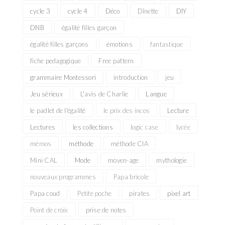
cycle 3
cycle 4
Déco
Dînette
DIY
DNB
égalité filles garçon
égalité filles garçons
émotions
fantastique
fiche pedagogique
Free pattern
grammaire Montessori
introduction
jeu
Jeu sérieux
L'avis de Charlie
Langue
le padlet de l'égalité
le prix des incos
Lecture
Lectures
les collections
logic case
lycée
mémos
méthode
méthode CIA
Mini CAL
Mode
moyen-age
mythologie
nouveaux programmes
Papa bricole
Papa coud
Petite poche
pirates
pixel art
Point de croix
prise de notes