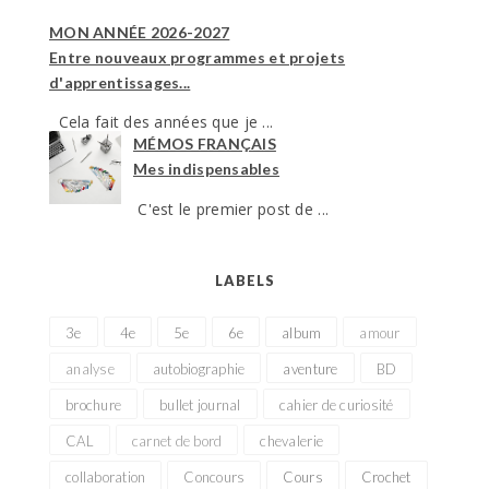
MON ANNÉE 2026-2027
Entre nouveaux programmes et projets
d'apprentissages...
Cela fait des années que je ...
MÉMOS FRANÇAIS
Mes indispensables
C'est le premier post de ...
LABELS
3e
4e
5e
6e
album
amour
analyse
autobiographie
aventure
BD
brochure
bullet journal
cahier de curiosité
CAL
carnet de bord
chevalerie
collaboration
Concours
Cours
Crochet