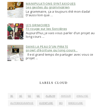
MANIPULATIONS SYNTAXIQUES
Les gestes du grammairien
La grammaire, ça a toujours été mon dada!
D’aussi loin que ...
LES GRIMOIRES
Fil rouge sur les Sorcières
Aujourd'hui, je vais vous parler d'un projet au
long cours ...
DANS LA PEAU D'UN PIRATE
projet d'écriture au long cours...
Il est grand temps de partager avec vous ce
projet ...
LABELS CLOUD
3E
4E
5E
6E
ALBUM
AMOUR
ANALYSE
AUTOBIOGRAPHIE
AVENTURE
BD
BROCHURE