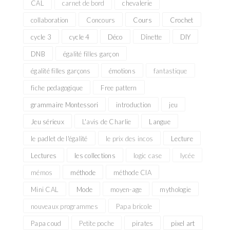
CAL
carnet de bord
chevalerie
collaboration
Concours
Cours
Crochet
cycle 3
cycle 4
Déco
Dînette
DIY
DNB
égalité filles garçon
égalité filles garçons
émotions
fantastique
fiche pedagogique
Free pattern
grammaire Montessori
introduction
jeu
Jeu sérieux
L'avis de Charlie
Langue
le padlet de l'égalité
le prix des incos
Lecture
Lectures
les collections
logic case
lycée
mémos
méthode
méthode CIA
Mini CAL
Mode
moyen-age
mythologie
nouveaux programmes
Papa bricole
Papa coud
Petite poche
pirates
pixel art