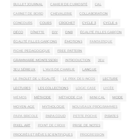
BULLET JOURNAL
CAHIER DE CURIOSITÉ
CAL
CARNET DE BORD
CHEVALERIE
COLLABORATION
CONCOURS
COURS
CROCHET
CYCLE 3
CYCLE 4
DÉCO
DÎNETTE
DIY
DNB
ÉGALITÉ FILLES GARÇON
ÉGALITÉ FILLES GARÇONS
ÉMOTIONS
FANTASTIQUE
FICHE PEDAGOGIQUE
FREE PATTERN
GRAMMAIRE MONTESSORI
INTRODUCTION
JEU
JEU SÉRIEUX
L'AVIS DE CHARLIE
LANGUE
LE PADLET DE L'ÉGALITÉ
LE PRIX DES INCOS
LECTURE
LECTURES
LES COLLECTIONS
LOGIC CASE
LYCÉE
MÉMOS
MÉTHODE
MÉTHODE CIA
MINI CAL
MODE
MOYEN-AGE
MYTHOLOGIE
NOUVEAUX PROGRAMMES
PAPA BRICOLE
PAPA COUD
PETITE POCHE
PIRATES
PIXEL ART
POINT DE CROIX
PRISE DE NOTES
PROGRÈS ET RÊVES SCIENTIFIQUES
PROGRESSION