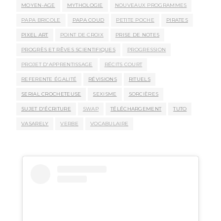
MOYEN-AGE
MYTHOLOGIE
NOUVEAUX PROGRAMMES
PAPA BRICOLE
PAPA COUD
PETITE POCHE
PIRATES
PIXEL ART
POINT DE CROIX
PRISE DE NOTES
PROGRÈS ET RÊVES SCIENTIFIQUES
PROGRESSION
PROJET D'APPRENTISSAGE
RÉCITS COURT
REFERENTE ÉGALITÉ
RÉVISIONS
RITUELS
SERIAL CROCHETEUSE
SEXISME
SORCIÈRES
SUJET D'ÉCRITURE
SWAP
TÉLÉCHARGEMENT
TUTO
VASARELY
VERBE
VOCABULAIRE