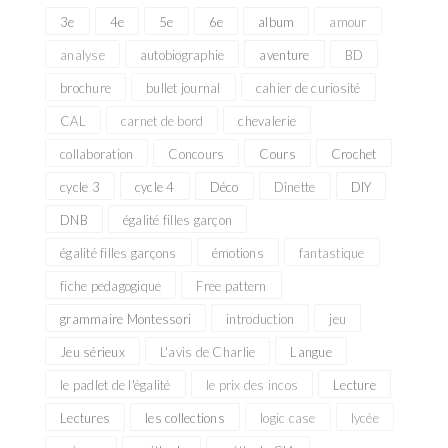
3e
4e
5e
6e
album
amour
analyse
autobiographie
aventure
BD
brochure
bullet journal
cahier de curiosité
CAL
carnet de bord
chevalerie
collaboration
Concours
Cours
Crochet
cycle 3
cycle 4
Déco
Dînette
DIY
DNB
égalité filles garçon
égalité filles garçons
émotions
fantastique
fiche pedagogique
Free pattern
grammaire Montessori
introduction
jeu
Jeu sérieux
L'avis de Charlie
Langue
le padlet de l'égalité
le prix des incos
Lecture
Lectures
les collections
logic case
lycée