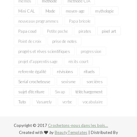
mémos
méthode
méthode CIA
Mini CAL
Mode
moyen-age
mythologie
nouveaux programmes
Papa bricole
Papa coud
Petite poche
pirates
pixel art
Point de croix
prise de notes
progrès et rêves scientifiques
progression
projet d'apprentissage
récits court
referente égalité
révisions
rituels
Serial crocheteuse
sexisme
sorcières
sujet d'écriture
Swap
téléchargement
Tuto
Vasarely
verbe
vocabulaire
Copyright © 2017
Crochetons-nous dans les bois...
Created with
by
BeautyTemplates
| Distributed By