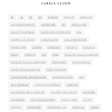
LABELS CLOUD
3E
4E
5E
6E
ALBUM
AMOUR
ANALYSE
AUTOBIOGRAPHIE
AVENTURE
BD
BROCHURE
BULLET JOURNAL
CAHIER DE CURIOSITÉ
CAL
CARNET DE BORD
CHEVALERIE
COLLABORATION
CONCOURS
COURS
CROCHET
CYCLE 3
CYCLE 4
DÉCO
DÎNETTE
DIY
DNB
ÉGALITÉ FILLES GARÇON
ÉGALITÉ FILLES GARÇONS
ÉMOTIONS
FANTASTIQUE
FICHE PEDAGOGIQUE
FREE PATTERN
GRAMMAIRE MONTESSORI
INTRODUCTION
JEU
JEU SÉRIEUX
L'AVIS DE CHARLIE
LANGUE
LE PADLET DE L'ÉGALITÉ
LE PRIX DES INCOS
LECTURE
LECTURES
LES COLLECTIONS
LOGIC CASE
LYCÉE
MÉMOS
MÉTHODE
MÉTHODE CIA
MINI CAL
MODE